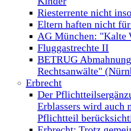
Kinder
Riesterrente nicht ins
Eltern haften nicht fü
AG München: "Kalte 
Fluggastrechte II
BETRUG Abmahnung v
Rechtsanwälte" (Nür
Erbrecht
Der Pflichtteilsergän
Erblassers wird auch 
Pflichtteil berücksicht
Erbrecht: Trotz gemei