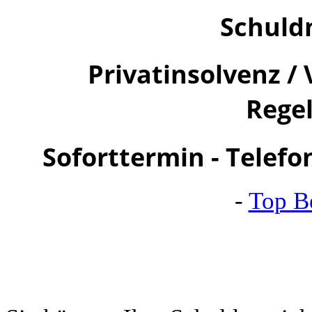
Schuld
Privatinsolvenz /
Rege
Soforttermin - Telef
-
Top B