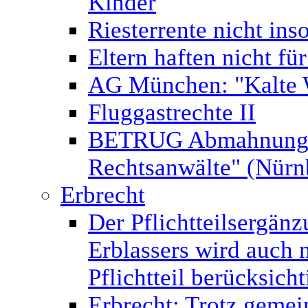
Kinder
Riesterrente nicht ins
Eltern haften nicht fü
AG München: "Kalte 
Fluggastrechte II
BETRUG Abmahnung v
Rechtsanwälte" (Nür
Erbrecht
Der Pflichtteilsergän
Erblassers wird auch 
Pflichtteil berücksicht
Erbrecht: Trotz gemei