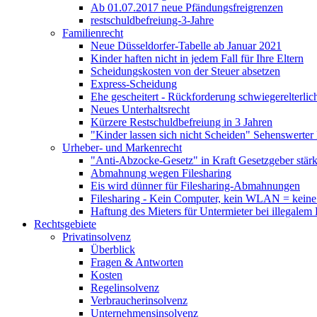
Ab 01.07.2017 neue Pfändungsfreigrenzen
restschuldbefreiung-3-Jahre
Familienrecht
Neue Düsseldorfer-Tabelle ab Januar 2021
Kinder haften nicht in jedem Fall für Ihre Eltern
Scheidungskosten von der Steuer absetzen
Express-Scheidung
Ehe gescheitert - Rückforderung schwiegerelterl
Neues Unterhaltsrecht
Kürzere Restschuldbefreiung in 3 Jahren
"Kinder lassen sich nicht Scheiden" Sehenswerter 
Urheber- und Markenrecht
"Anti-Abzocke-Gesetz" in Kraft Gesetzgeber stä
Abmahnung wegen Filesharing
Eis wird dünner für Filesharing-Abmahnungen
Filesharing - Kein Computer, kein WLAN = keine
Haftung des Mieters für Untermieter bei illegale
Rechtsgebiete
Privatinsolvenz
Überblick
Fragen & Antworten
Kosten
Regelinsolvenz
Verbraucherinsolvenz
Unternehmensinsolvenz