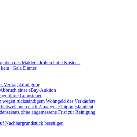
ngaben des Maklers drohen hohe Kosten -
t kein "Gala Dinner"
ei Vertragskündigung
 Abbruch einer eBay-Auktion
abgeführte Lohnsteuer
 wegen rückständigem Wohngeld des Verkäufers
beitszeit auch nach 2-maliger Einigungsfamlient
densersatz ohne angemessene Frist zur Reinigung
uf Nachbargrundstück beseitigen