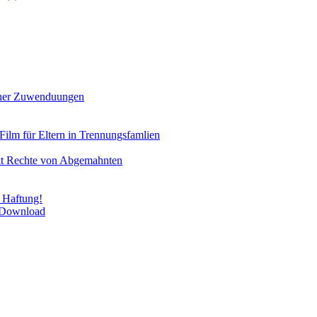
icher Zuwenduungen
Film für Eltern in Trennungsfamlien
rkt Rechte von Abgemahnten
 Haftung!
m Download