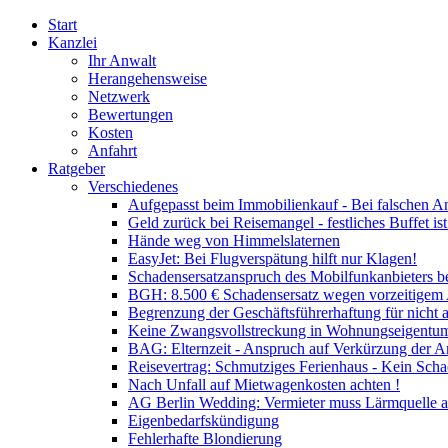
Start
Kanzlei
Ihr Anwalt
Herangehensweise
Netzwerk
Bewertungen
Kosten
Anfahrt
Ratgeber
Verschiedenes
Aufgepasst beim Immobilienkauf - Bei falschen A
Geld zurück bei Reisemangel - festliches Buffet is
Hände weg von Himmelslaternen
EasyJet: Bei Flugverspätung hilft nur Klagen!
Schadensersatzanspruch des Mobilfunkanbieters b
BGH: 8.500 € Schadensersatz wegen vorzeitigem
Begrenzung der Geschäftsführerhaftung für nicht 
Keine Zwangsvollstreckung in Wohnungseigentum
BAG: Elternzeit - Anspruch auf Verkürzung der Ar
Reisevertrag: Schmutziges Ferienhaus - Kein Scha
Nach Unfall auf Mietwagenkosten achten !
AG Berlin Wedding: Vermieter muss Lärmquelle a
Eigenbedarfskündigung
Fehlerhafte Blondierung