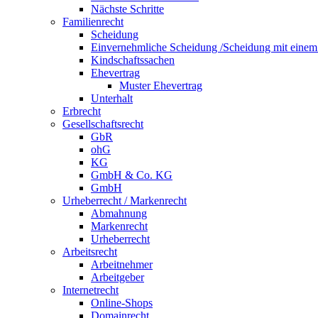
Nächste Schritte
Familienrecht
Scheidung
Einvernehmliche Scheidung /Scheidung mit eine
Kindschaftssachen
Ehevertrag
Muster Ehevertrag
Unterhalt
Erbrecht
Gesellschaftsrecht
GbR
ohG
KG
GmbH & Co. KG
GmbH
Urheberrecht / Markenrecht
Abmahnung
Markenrecht
Urheberrecht
Arbeitsrecht
Arbeitnehmer
Arbeitgeber
Internetrecht
Online-Shops
Domainrecht