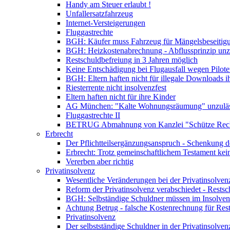
Handy am Steuer erlaubt !
Unfallersatzfahrzeug
Internet-Versteigerungen
Fluggastrechte
BGH: Käufer muss Fahrzeug für Mängelsbeseitig
BGH: Heizkostenabrechnung - Abflussprinzip unzu
Restschuldbefreiung in 3 Jahren möglich
Keine Entschädigung bei Flugausfall wegen Pilote
BGH: Eltern haften nicht für illegale Downloads i
Riesterrente nicht insolvenzfest
Eltern haften nicht für ihre Kinder
AG München: "Kalte Wohnungsräumung" unzuläs
Fluggastrechte II
BETRUG Abmahnung von Kanzlei "Schütze Rec
Erbrecht
Der Pflichtteilsergänzungsanspruch - Schenkung de
Erbrecht: Trotz gemeinschaftlichem Testament kei
Vererben aber richtig
Privatinsolvenz
Wesentliche Veränderungen bei der Privatinsolven
Reform der Privatinsolvenz verabschiedet - Restsc
BGH: Selbständige Schuldner müssen im Insolvenz
Achtung Betrug - falsche Kostenrechnung für Rests
Privatinsolvenz
Der selbstständige Schuldner in der Privatinsolven