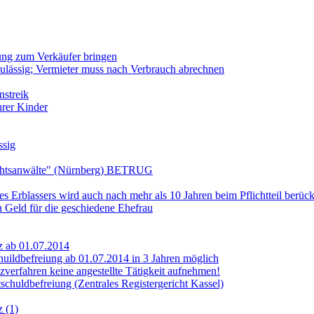
ung zum Verkäufer bringen
lässig; Vermieter muss nach Verbrauch abrechnen
nstreik
hrer Kinder
sig
htsanwälte" (Nürnberg) BETRUG
s Erblassers wird auch nach mehr als 10 Jahren beim Pflichtteil berück
n Geld für die geschiedene Ehefrau
z ab 01.07.2014
huildbefreiung ab 01.07.2014 in 3 Jahren möglich
verfahren keine angestellte Tätigkeit aufnehmen!
chuldbefreiung (Zentrales Registergericht Kassel)
z (1)