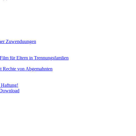
icher Zuwenduungen
Film für Eltern in Trennungsfamlien
rkt Rechte von Abgemahnten
 Haftung!
m Download