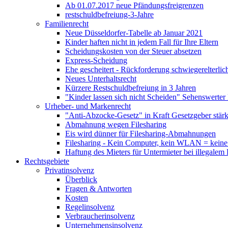
Ab 01.07.2017 neue Pfändungsfreigrenzen
restschuldbefreiung-3-Jahre
Familienrecht
Neue Düsseldorfer-Tabelle ab Januar 2021
Kinder haften nicht in jedem Fall für Ihre Eltern
Scheidungskosten von der Steuer absetzen
Express-Scheidung
Ehe gescheitert - Rückforderung schwiegerelterl
Neues Unterhaltsrecht
Kürzere Restschuldbefreiung in 3 Jahren
"Kinder lassen sich nicht Scheiden" Sehenswerter 
Urheber- und Markenrecht
"Anti-Abzocke-Gesetz" in Kraft Gesetzgeber stä
Abmahnung wegen Filesharing
Eis wird dünner für Filesharing-Abmahnungen
Filesharing - Kein Computer, kein WLAN = keine
Haftung des Mieters für Untermieter bei illegale
Rechtsgebiete
Privatinsolvenz
Überblick
Fragen & Antworten
Kosten
Regelinsolvenz
Verbraucherinsolvenz
Unternehmensinsolvenz