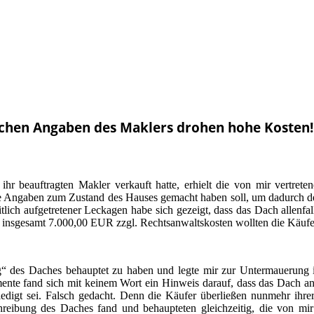
schen Angaben des Maklers drohen hohe Kosten!
r beauftragten Makler verkauft hatte, erhielt die von mir vertret
e Angaben zum Zustand des Hauses gemacht haben soll, um dadurch de
lich aufgetretener Leckagen habe sich gezeigt, dass das Dach allenfall
 insgesamt 7.000,00 EUR zzgl. Rechtsanwaltskosten wollten die Käuf
ng“ des Daches behauptet zu haben und legte mir zur Untermauerung 
nte fand sich mit keinem Wort ein Hinweis darauf, dass das Dach an
ledigt sei. Falsch gedacht. Denn die Käufer überließen nunmehr ihr
chreibung des Daches fand und behaupteten gleichzeitig, die von mi