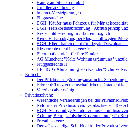
Handy am Steuer erlaubt !
Unfallersatzfahrzeug
Internet-Versteigerungen
Fluggastrechte
BGH: Käufer muss Fahrzeug für Mängelsbeseitig
BGH: Heizkostenabrechnung - Abflussprinzip unzu
Restschuldbefreiung in 3 Jahren möglich
Keine Entschädigung bei Flugausfall wegen Pilote
BGH: Eltern haften nicht für illegale Downloads i
Riesterrente nicht insolvenzfest
Eltern haften nicht für ihre Kinder
AG München: "Kalte Wohnungsräumung" unzuläs
Fluggastrechte II
BETRUG Abmahnung von Kanzlei "Schütze Rec
Erbrecht
Der Pflichtteilsergänzungsanspruch - Schenkung de
Erbrecht: Trotz gemeinschaftlichem Testament kei
Vererben aber richtig
Privatinsolvenz
Wesentliche Veränderungen bei der Privatinsolven
Reform der Privatinsolvenz verabschiedet - Restsc
BGH: Selbständige Schuldner müssen im Insolvenz
Achtung Betrug - falsche Kostenrechnung für Rests
Privatinsolvenz
Der selbstständige Schuldner in der Privatinsolven