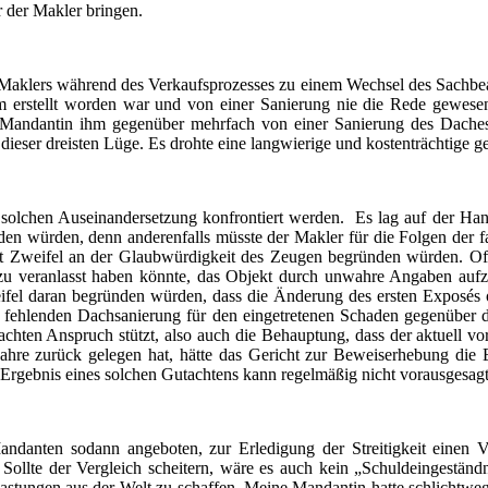
 der Makler bringen.
es Maklers während des Verkaufsprozesses zu einem Wechsel des Sachbe
m erstellt worden war und von einer Sanierung nie die Rede gewesen
ine Mandantin ihm gegenüber mehrfach von einer Sanierung des Dache
dieser dreisten Lüge. Es drohte eine langwierige und kostenträchtige
solchen Auseinandersetzung konfrontiert werden. Es lag auf der Hand
en würden, denn anderenfalls müsste der Makler für die Folgen der fa
ht Zweifel an der Glaubwürdigkeit des Zeugen begründen würden. Offen
dazu veranlasst haben könnte, das Objekt durch unwahre Angaben auf
fel daran begründen würden, dass die Änderung des ersten Exposés ohn
r fehlenden Dachsanierung für den eingetretenen Schaden gegenüber de
chten Anspruch stützt, also auch die Behauptung, dass der aktuell v
Jahre zurück gelegen hat, hätte das Gericht zur Beweiserhebung die E
Ergebnis eines solchen Gutachtens kann regelmäßig nicht vorausgesag
Mandanten sodann angeboten, zur Erledigung der Streitigkeit eine
 Sollte der Vergleich scheitern, wäre es auch kein „Schuldeingeständ
lastungen aus der Welt zu schaffen. Meine Mandantin hatte schlichtweg