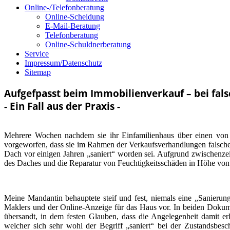
Online-/Telefonberatung
Online-Scheidung
E-Mail-Beratung
Telefonberatung
Online-Schuldnerberatung
Service
Impressum/Datenschutz
Sitemap
Aufgefpasst beim Immobilienverkauf – bei fal
- Ein Fall aus der Praxis -
Mehrere Wochen nachdem sie ihr Einfamilienhaus über einen von ih
vorgeworfen, dass sie im Rahmen der Verkaufsverhandlungen falsch
Dach vor einigen Jahren „saniert“ worden sei. Aufgrund zwischenzeit
des Daches und die Reparatur von Feuchtigkeitsschäden in Höhe von
Meine Mandantin behauptete steif und fest, niemals eine „Sanieru
Maklers und der Online-Anzeige für das Haus vor. In beiden Dokume
übersandt, in dem festen Glauben, dass die Angelegenheit damit er
welcher sich sehr wohl der Begriff „saniert“ bei der Zustandsbes