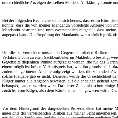
unterschiedliche Anzeigen des selben Maklers. Aufklärung konnte nur
Bei der folgenden Recherche stellte sich heraus, dass es im Büro d
konnte, dass die von meiner Mandantin vorgelegte Anzeige von ih
Mandantin bestritten und unmissverständlich mitgeteilt, dass me
angepasst hatte. Die Empörung der Mandantin war natürlich groß, ob 
Um dies zu vermeiden musste die Gegenseite mit den Risiken einer 
Verfahrens vom zweiten Sachbearbeiter im Maklerbüro bestätigt werd
Gegenseite diejenigen Punkte aufgezeigt werden, die für das Geric
einem möglichst hohen Verkaufspreis hat, was ihn grundsätzlich 
zudem einige interne Abläufe aufgezeigt werden, die zumindest Zwei
solche Freigabe gab es nicht. Daneben wurde die Ursächlichkeit de
Kläger immer alle Angaben beweisen, auf die er seinen geltend gema
behauptet, saniert worden wäre. Da dieser Zeitpunkt schon einige 
zunächst vom Kläger, also dem Käufer zu zahlen gewesen wäre. Das 
Vor dem Hintergrund der dargestellten Prozessrisiken hat meine 
angesichts der verbleibenden Risiken aus meiner Sicht angemessen.
gerichtlichen Verfahrens und die damit einhergehenden zeitlichen Be