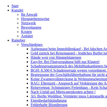
Start
Kanzlei
Ihr Anwalt
Herangehensweise
Netzwerk
Bewertungen
Kosten
Anfahrt
Ratgeber
Verschiedenes
Aufgepasst beim Immobilienkauf - Bei falschen A
Geld zurück bei Reisemangel - festliches Buffet is
Hände weg von Himmelslaternen
EasyJet: Bei Flugverspätung hilft nur Klagen!
Schadensersatzanspruch des Mobilfunkanbieters b
BGH: 8.500 € Schadensersatz wegen vorzeitigem
Begrenzung der Geschäftsführerhaftung für nicht 
Keine Zwangsvollstreckung in Wohnungseigentum
BAG: Elternzeit - Anspruch auf Verkürzung der Ar
Reisevertrag: Schmutziges Ferienhaus - Kein Scha
Nach Unfall auf Mietwagenkosten achten !
AG Berlin Wedding: Vermieter muss Lärmquelle a
Eigenbedarfskündigung
Fehlerhafte Blondierung