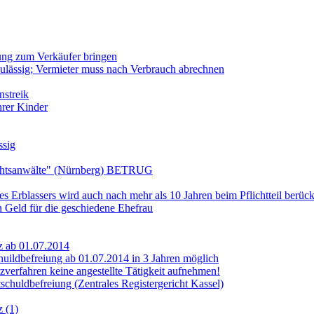
ung zum Verkäufer bringen
lässig; Vermieter muss nach Verbrauch abrechnen
nstreik
hrer Kinder
sig
htsanwälte" (Nürnberg) BETRUG
s Erblassers wird auch nach mehr als 10 Jahren beim Pflichtteil berück
n Geld für die geschiedene Ehefrau
z ab 01.07.2014
huildbefreiung ab 01.07.2014 in 3 Jahren möglich
verfahren keine angestellte Tätigkeit aufnehmen!
chuldbefreiung (Zentrales Registergericht Kassel)
z (1)