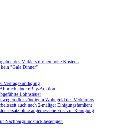
ngaben des Maklers drohen hohe Kosten -
t kein "Gala Dinner"
ei Vertragskündigung
 Abbruch einer eBay-Auktion
abgeführte Lohnsteuer
 wegen rückständigem Wohngeld des Verkäufers
beitszeit auch nach 2-maliger Einigungsfamlient
densersatz ohne angemessene Frist zur Reinigung
uf Nachbargrundstück beseitigen