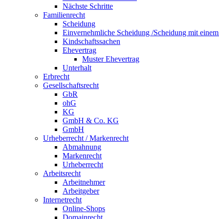
Nächste Schritte
Familienrecht
Scheidung
Einvernehmliche Scheidung /Scheidung mit eine
Kindschaftssachen
Ehevertrag
Muster Ehevertrag
Unterhalt
Erbrecht
Gesellschaftsrecht
GbR
ohG
KG
GmbH & Co. KG
GmbH
Urheberrecht / Markenrecht
Abmahnung
Markenrecht
Urheberrecht
Arbeitsrecht
Arbeitnehmer
Arbeitgeber
Internetrecht
Online-Shops
Domainrecht