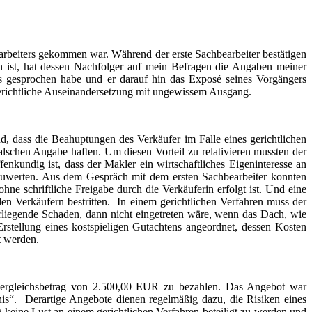
arbeiters gekommen war. Während der erste Sachbearbeiter bestätigen
 ist, hat dessen Nachfolger auf mein Befragen die Angaben meiner
s gesprochen habe und er darauf hin das Exposé seines Vorgängers
 gerichtliche Auseinandersetzung mit ungewissem Ausgang.
, dass die Beahuptungen des Verkäufer im Falle eines gerichtlichen
lschen Angabe haften. Um diesen Vorteil zu relativieren mussten der
kundig ist, dass der Makler ein wirtschaftliches Eigeninteresse an
zuwerten. Aus dem Gespräch mit dem ersten Sachbearbeiter konnten
e schriftliche Freigabe durch die Verkäuferin erfolgt ist. Und eine
n Verkäufern bestritten. In einem gerichtlichen Verfahren muss der
orliegende Schaden, dann nicht eingetreten wäre, wenn das Dach, wie
rstellung eines kostspieligen Gutachtens angeordnet, dessen Kosten
t werden.
n Vergleichsbetrag von 2.500,00 EUR zu bezahlen. Das Angebot war
nis“. Derartige Angebote dienen regelmäßig dazu, die Risiken eines
 keine Lust an einem gerichtlichen Verfahren beteiligt zu werden und